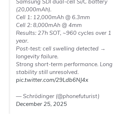
Samsung SDI dual-cell Si/C battery
(20,000mAh).
Cell 1: 12,000mAh @ 6.3mm
Cell 2: 8,000mAh @ 4mm
Results: 27h SOT, ~960 cycles over 1
year.
Post-test: cell swelling detected →
longevity failure.
Strong short-term performance. Long
stability still unresolved.
pic.twitter.com/29Ldb6NJ4x
— Schrödinger (@phonefuturist)
December 25, 2025