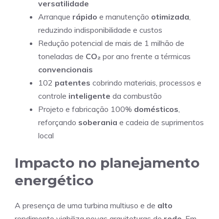
versatilidade
Arranque
rápido
e manutenção
otimizada
,
reduzindo indisponibilidade e custos
Redução potencial de mais de 1 milhão de
toneladas de
CO₂
por ano frente a térmicas
convencionais
102
patentes
cobrindo materiais, processos e
controle
inteligente
da combustão
Projeto e fabricação 100%
domésticos
,
reforçando
soberania
e cadeia de suprimentos
local
Impacto no planejamento
energético
A presença de uma turbina multiuso e de
alto
rendimento viabiliza novas arquiteturas de
rede
. Em