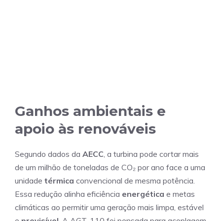
Ganhos ambientais e
apoio às renováveis
Segundo dados da
AECC
, a turbina pode cortar mais
de um milhão de toneladas de CO₂ por ano face a uma
unidade
térmica
convencional de mesma potência.
Essa redução alinha eficiência
energética
e metas
climáticas ao permitir uma geração mais limpa, estável
e
previsível
. A AGT-110 foi pensada para acoplagem