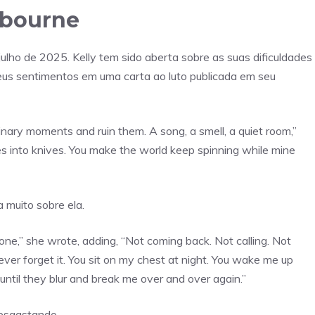
sbourne
lho de 2025. Kelly tem sido aberta sobre as suas dificuldades
eus sentimentos em uma carta ao luto publicada em seu
rdinary moments and ruin them. A song, a smell, a quiet room,”
es into knives. You make the world keep spinning while mine
 muito sobre ela.
one,” she wrote, adding, “Not coming back. Not calling. Not
ever forget it. You sit on my chest at night. You wake me up
 until they blur and break me over and over again.”
desgastando.