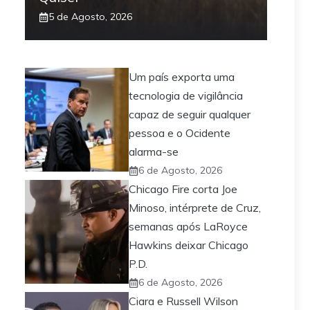
5 de Agosto, 2026
Um país exporta uma
tecnologia de vigilância
capaz de seguir qualquer
pessoa e o Ocidente
alarma-se
6 de Agosto, 2026
Chicago Fire corta Joe
Minoso, intérprete de Cruz,
semanas após LaRoyce
Hawkins deixar Chicago
P.D.
6 de Agosto, 2026
Ciara e Russell Wilson