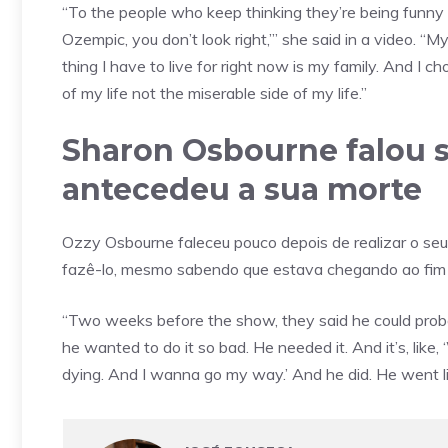
“To the people who keep thinking they’re being funny a
Ozempic, you don’t look right,’” she said in a video. “M
thing I have to live for right now is my family. And I
of my life not the miserable side of my life.”
Sharon Osbourne falou 
antecedeu a sua morte
Ozzy Osbourne faleceu pouco depois de realizar o seu 
fazê-lo, mesmo sabendo que estava chegando ao fim 
“Two weeks before the show, they said he could probab
he wanted to do it so bad. He needed it. And it’s, like, 
dying. And I wanna go my way.’ And he did. He went lik