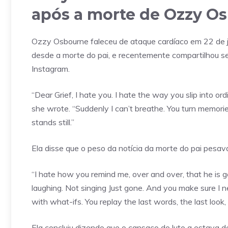
após a morte de Ozzy O
Ozzy Osbourne faleceu de ataque cardíaco em 22 de ju
desde a morte do pai, e recentemente compartilhou s
Instagram.
“Dear Grief, I hate you. I hate the way you slip into o
she wrote. “Suddenly I can’t breathe. You turn memori
stands still.”
Ela disse que o peso da notícia da morte do pai pesava
“I hate how you remind me, over and over, that he is g
laughing. Not singing Just gone. And you make sure I n
with what-ifs. You replay the last words, the last look,
Ela concluiu dizendo que o cansaço do luto a estava 