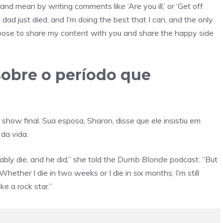
nd mean by writing comments like ‘Are you ill,’ or ‘Get off
y dad just died, and I’m doing the best that I can, and the only
 choose to share my content with you and share the happy side
sobre o período que
show final. Sua esposa, Sharon, disse que ele insistiu em
da vida.
ly die, and he did,” she told the
Dumb Blonde
podcast. “But
‘Whether I die in two weeks or I die in six months, I’m still
e a rock star.”