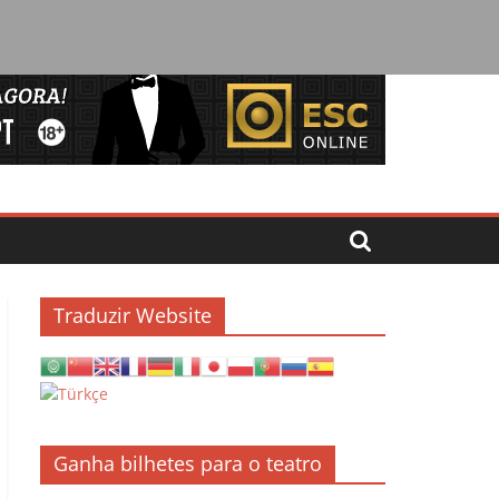
Traduzir Website
Ganha bilhetes para o teatro