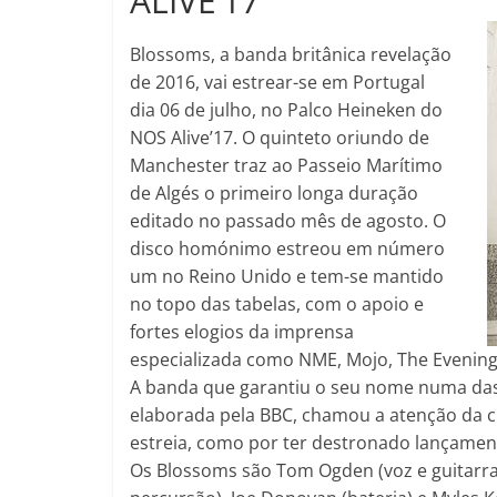
ALIVE’17
n
Blossoms, a banda britânica revelação
s
de 2016, vai estrear-se em Portugal
dia 06 de julho, no Palco Heineken do
i
NOS Alive’17. O quinteto oriundo de
Manchester traz ao Passeio Marítimo
d
de Algés o primeiro longa duração
editado no passado mês de agosto. O
e
disco homónimo estreou em número
um no Reino Unido e tem-se mantido
no topo das tabelas, com o apoio e
O
fortes elogios da imprensa
j
especializada como NME, Mojo, The Evening
o
A banda que garantiu o seu nome numa das m
r
elaborada pela BBC, chamou a atenção da crí
n
estreia, como por ter destronado lançament
a
Os Blossoms são Tom Ogden (voz e guitarra),
l