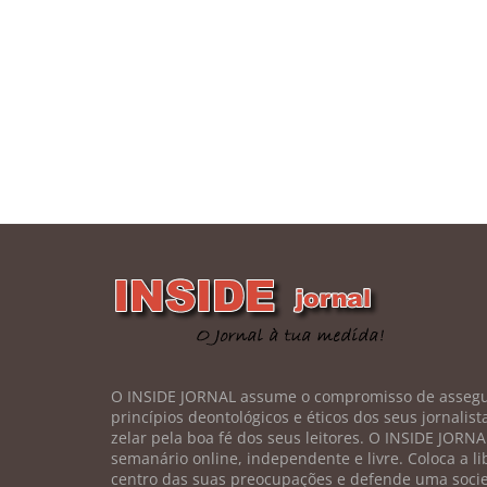
O INSIDE JORNAL assume o compromisso de assegu
princípios deontológicos e éticos dos seus jornalis
zelar pela boa fé dos seus leitores. O INSIDE JORN
semanário online, independente e livre. Coloca a l
centro das suas preocupações e defende uma soci