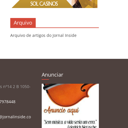
Arquivo
Arquivo de artigos do Jornal Inside
Anunciar
is nº14 2 B 1050-
7978448
@jornalinside.co