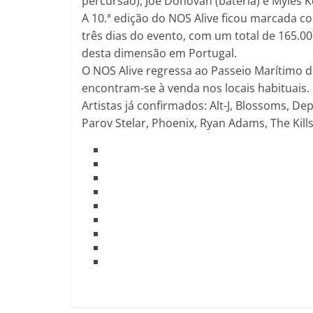
à
percursão), Joe Donovan (bateria) e Myles Ke
t
A 10.ª edição do NOS Alive ficou marcada 
u
três dias do evento, com um total de 165.00
a
desta dimensão em Portugal.
m
O NOS Alive regressa ao Passeio Marítimo de
e
encontram-se à venda nos locais habituais.
d
Artistas já confirmados: Alt-J, Blossoms, D
i
Parov Stelar, Phoenix, Ryan Adams, The Kill
d
a
!