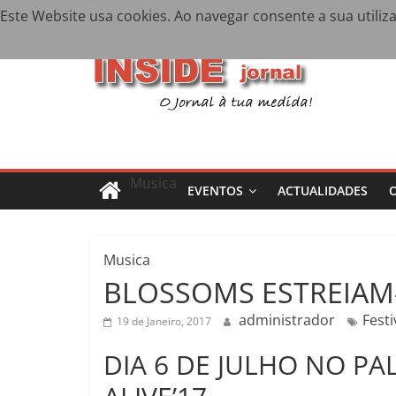
Skip
Este Website usa cookies. Ao navegar consente a sua utiliz
“Toc Toc” marc
Sexta-feira, Maio 28, 2021
Últimos:
to
JOANA GUERR
content
Casino Estoril
J
Mário Patrão 
Tagua Tagua l
o
r
Musica
EVENTOS
ACTUALIDADES
n
a
Musica
BLOSSOMS ESTREIAM
l
administrador
Festi
19 de Janeiro, 2017
I
DIA 6 DE JULHO NO P