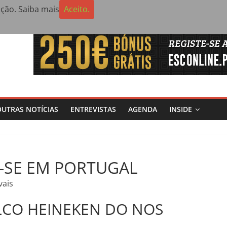
ação.
Saiba mais
Aceito.
a a estreia de Negga Lizzy
A APRESENTA ÁLBUM
 inaugura na Galeria de Arte exposição colectiva “O Fio Comum”
disputa etapa do CNTT em pistas algarvias
ança versão ao vivo de 2016 e prepara digressão na Europa
OUTRAS NOTÍCIAS
ENTREVISTAS
AGENDA
INSIDE
-SE EM PORTUGAL
vais
ALCO HEINEKEN DO NOS