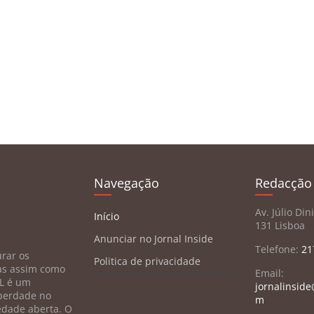
Navegação
Redacção
Av. Júlio Din
Início
131 Lisboa
Anunciar no Jornal Inside
Telefone:
21
rar os
Politica de privacidade
tas assim como
Email:
AL é um
jornalinside
iberdade no
m
edade aberta. O